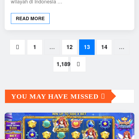
wilayah di Indonesia …
READ MORE
Posts
1
…
12
13
14
…
pagination
1,189
YOU MAY HAVE MISSED